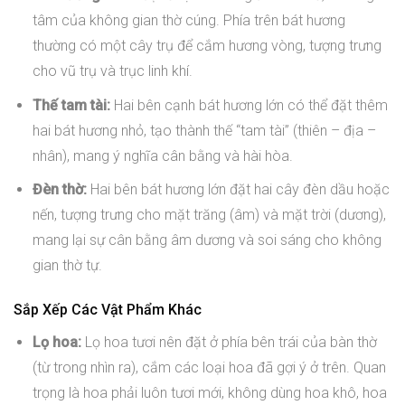
tâm của không gian thờ cúng. Phía trên bát hương
thường có một cây trụ để cắm hương vòng, tượng trưng
cho vũ trụ và trục linh khí.
Thế tam tài:
Hai bên cạnh bát hương lớn có thể đặt thêm
hai bát hương nhỏ, tạo thành thế “tam tài” (thiên – địa –
nhân), mang ý nghĩa cân bằng và hài hòa.
Đèn thờ:
Hai bên bát hương lớn đặt hai cây đèn dầu hoặc
nến, tượng trưng cho mặt trăng (âm) và mặt trời (dương),
mang lại sự cân bằng âm dương và soi sáng cho không
gian thờ tự.
Sắp Xếp Các Vật Phẩm Khác
Lọ hoa:
Lọ hoa tươi nên đặt ở phía bên trái của bàn thờ
(từ trong nhìn ra), cắm các loại hoa đã gợi ý ở trên. Quan
trọng là hoa phải luôn tươi mới, không dùng hoa khô, hoa