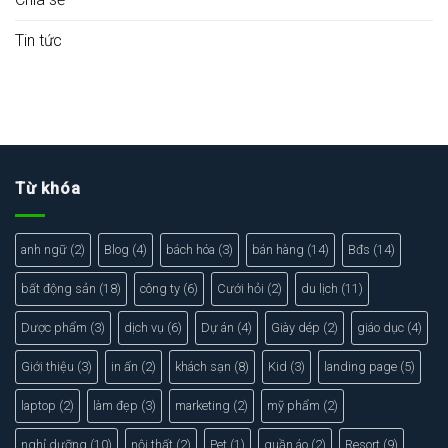
Tin tức
Từ khóa
anh ngữ
(2)
Blog
(4)
bách hóa
(3)
bán hàng
(14)
Bđs
(14)
bất động sản
(18)
công ty
(6)
Cưới hỏi
(2)
du lịch
(11)
Dược phẩm
(3)
dịch vụ
(6)
Dự án
(4)
Giày dép
(2)
giáo dục
(4)
Giới thiệu
(3)
in ấn
(2)
khách sạn
(8)
Kid
(3)
landing page
(5)
laptop
(2)
làm đẹp
(3)
marketing
(2)
mỹ phẩm
(2)
nghỉ dưỡng
(10)
nội thất
(2)
Pet
(1)
quần áo
(2)
Resort
(9)