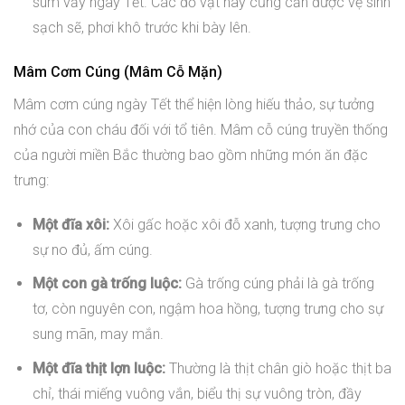
sum vầy ngày Tết. Các đồ vật này cũng cần được vệ sinh
sạch sẽ, phơi khô trước khi bày lên.
Mâm Cơm Cúng (Mâm Cỗ Mặn)
Mâm cơm cúng ngày Tết thể hiện lòng hiếu thảo, sự tưởng
nhớ của con cháu đối với tổ tiên. Mâm cỗ cúng truyền thống
của người miền Bắc thường bao gồm những món ăn đặc
trưng:
Một đĩa xôi:
Xôi gấc hoặc xôi đỗ xanh, tượng trưng cho
sự no đủ, ấm cúng.
Một con gà trống luộc:
Gà trống cúng phải là gà trống
tơ, còn nguyên con, ngậm hoa hồng, tượng trưng cho sự
sung mãn, may mắn.
Một đĩa thịt lợn luộc:
Thường là thịt chân giò hoặc thịt ba
chỉ, thái miếng vuông vắn, biểu thị sự vuông tròn, đầy