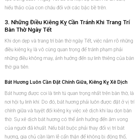
hiếu thảo của con cháu đối với các bậc bề trên.
3. Những Điều Kiêng Kỵ Cần Tránh Khi Trang Trí
Bàn Thờ Ngày Tết
Khi dọn dẹp và trang trí bàn thờ ngày Tết, việc nắm rõ những
điều kiêng kỵ là vô cùng quan trọng để tránh phạm phải
những điều không may, ảnh hưởng đến sự linh thiêng của bàn
thờ gia tiên.
Bát Hương Luôn Cần Đặt Chính Giữa, Kiêng Kỵ Xê Dịch
Bát hương được coi là tinh tú quan trọng nhất trên bàn thờ, là
nơi hội tụ linh khí. Do đó, bát hương phải luôn được đặt ở vị trí
chính giữa và tuyệt đối kiêng kỵ việc xê dịch khi lau dọn bàn
thờ. Sự xê dịch bát hương có thể ảnh hưởng đến âm vong
của người đã khuất. Nếu bắt buộc phải thay đổi vị trí bát
hương, gia chủ cần làm lễ cẩn thận để không bị động thổ,