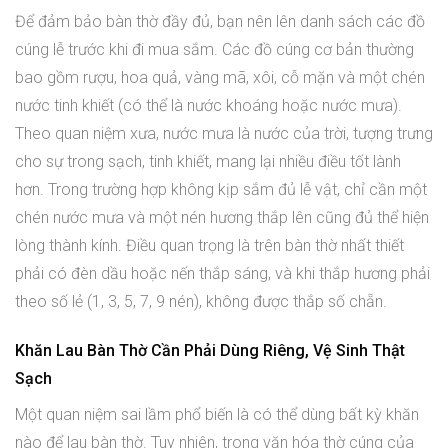
Để đảm bảo bàn thờ đầy đủ, bạn nên lên danh sách các đồ
cúng lễ trước khi đi mua sắm. Các đồ cúng cơ bản thường
bao gồm rượu, hoa quả, vàng mã, xôi, cỗ mặn và một chén
nước tinh khiết (có thể là nước khoáng hoặc nước mưa).
Theo quan niệm xưa, nước mưa là nước của trời, tượng trưng
cho sự trong sạch, tinh khiết, mang lại nhiều điều tốt lành
hơn. Trong trường hợp không kịp sắm đủ lễ vật, chỉ cần một
chén nước mưa và một nén hương thắp lên cũng đủ thể hiện
lòng thành kính. Điều quan trọng là trên bàn thờ nhất thiết
phải có đèn dầu hoặc nến thắp sáng, và khi thắp hương phải
theo số lẻ (1, 3, 5, 7, 9 nén), không được thắp số chẵn.
Khăn Lau Bàn Thờ Cần Phải Dùng Riêng, Vệ Sinh Thật
Sạch
Một quan niệm sai lầm phổ biến là có thể dùng bất kỳ khăn
nào để lau bàn thờ. Tuy nhiên, trong văn hóa thờ cúng của