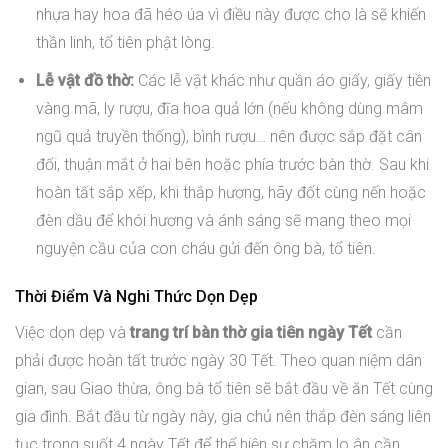
nhựa hay hoa đã héo úa vì điều này được cho là sẽ khiến
thần linh, tổ tiên phật lòng.
Lễ vật đồ thờ:
Các lễ vật khác như quần áo giấy, giấy tiền
vàng mã, ly rượu, đĩa hoa quả lớn (nếu không dùng mâm
ngũ quả truyền thống), bình rượu… nên được sắp đặt cân
đối, thuận mắt ở hai bên hoặc phía trước bàn thờ. Sau khi
hoàn tất sắp xếp, khi thắp hương, hãy đốt cùng nến hoặc
đèn dầu để khói hương và ánh sáng sẽ mang theo mọi
nguyện cầu của con cháu gửi đến ông bà, tổ tiên.
Thời Điểm Và Nghi Thức Dọn Dẹp
Việc dọn dẹp và
trang trí bàn thờ gia tiên ngày Tết
cần
phải được hoàn tất trước ngày 30 Tết. Theo quan niệm dân
gian, sau Giao thừa, ông bà tổ tiên sẽ bắt đầu về ăn Tết cùng
gia đình. Bắt đầu từ ngày này, gia chủ nên thắp đèn sáng liên
tục trong suốt 4 ngày Tết để thể hiện sự chăm lo ân cần,