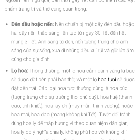
Ngoài mâm ngũ quả, bàn thờ ngày Tết cần có thêm các vật
phẩm trang trí và thờ cúng quan trọng:
Đèn dầu hoặc nến:
Nên chuẩn bị một cây đèn dầu hoặc
hai cây nến, thắp sáng liên tục từ ngày 30 Tết đến hết
mùng 3 Tết. Ánh sáng từ đèn, nến tượng trưng cho ánh
sáng của sự sống, xua đi những điều xui rủi và giữ lửa ấm
cúng cho gia đình.
Lọ hoa:
Thông thường, một lọ hoa cắm cành vàng lá bạc
sẽ được đặt bên phải bàn thờ, và một lọ
hoa tươi
sẽ được
đặt bên trái. Các loại hoa tươi thường dùng là hoa cúc
(tượng trưng cho sự trường thọ, phú quý), hoa huệ (thanh
cao, tinh khiết), hoa lay ơn (may mắn, thịnh vượng), hoặc
hoa mai, hoa đào (mang không khí Tết). Tuyệt đối tránh
dùng hoa ly để thắp hương vì theo quan niệm dân gian,
hoa ly có ý nghĩa chia ly, không phù hợp với không khí