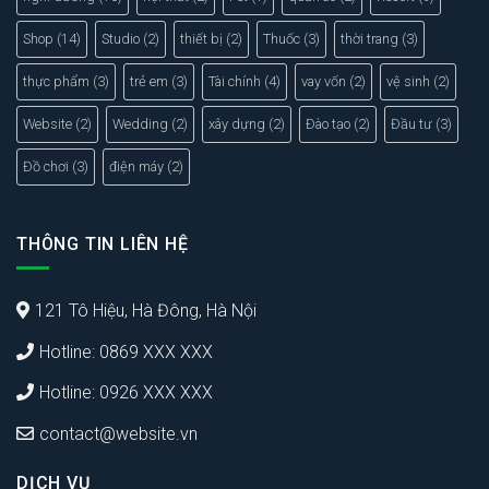
Shop
(14)
Studio
(2)
thiết bị
(2)
Thuốc
(3)
thời trang
(3)
thực phẩm
(3)
trẻ em
(3)
Tài chính
(4)
vay vốn
(2)
vệ sinh
(2)
Website
(2)
Wedding
(2)
xây dựng
(2)
Đào tạo
(2)
Đầu tư
(3)
Đồ chơi
(3)
điện máy
(2)
THÔNG TIN LIÊN HỆ
121 Tô Hiệu, Hà Đông, Hà Nội
Hotline: 0869 XXX XXX
Hotline: 0926 XXX XXX
contact@website.vn
DỊCH VỤ