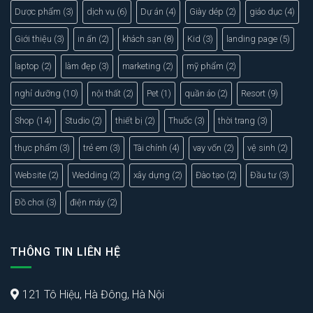
Dược phẩm
(3)
dịch vụ
(6)
Dự án
(4)
Giày dép
(2)
giáo dục
(4)
Giới thiệu
(3)
in ấn
(2)
khách sạn
(8)
Kid
(3)
landing page
(5)
laptop
(2)
làm đẹp
(3)
marketing
(2)
mỹ phẩm
(2)
nghỉ dưỡng
(10)
nội thất
(2)
Pet
(1)
quần áo
(2)
Resort
(9)
Shop
(14)
Studio
(2)
thiết bị
(2)
Thuốc
(3)
thời trang
(3)
thực phẩm
(3)
trẻ em
(3)
Tài chính
(4)
vay vốn
(2)
vệ sinh
(2)
Website
(2)
Wedding
(2)
xây dựng
(2)
Đào tạo
(2)
Đầu tư
(3)
Đồ chơi
(3)
điện máy
(2)
THÔNG TIN LIÊN HỆ
121 Tô Hiệu, Hà Đông, Hà Nội