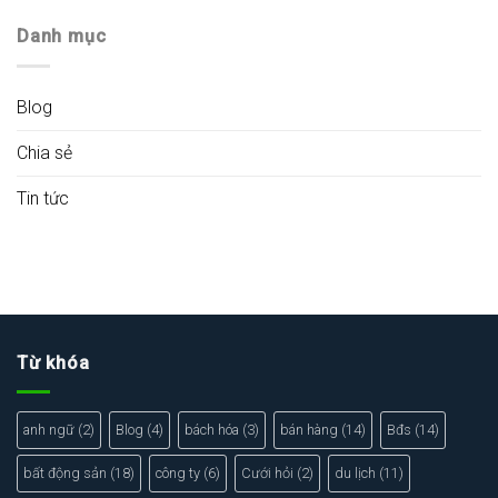
Danh mục
Blog
Chia sẻ
Tin tức
Từ khóa
anh ngữ
(2)
Blog
(4)
bách hóa
(3)
bán hàng
(14)
Bđs
(14)
bất động sản
(18)
công ty
(6)
Cưới hỏi
(2)
du lịch
(11)