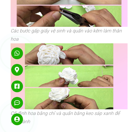
Các bước gấp giấy vệ sinh và quấn vào kẽm làm thân
hoa
Cố định hoa bằng chỉ và quấn băng keo sáp xanh để
làm cành