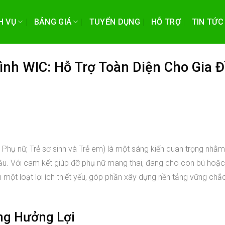
H VỤ
BẢNG GIÁ
TUYỂN DỤNG
HỖ TRỢ
TIN TỨC
rình WIC: Hỗ Trợ Toàn Diện Cho Gia Đ
Phụ nữ, Trẻ sơ sinh và Trẻ em) là một sáng kiến quan trọng nhằ
ầu. Với cam kết giúp đỡ phụ nữ mang thai, đang cho con bú hoặc
n một loạt lợi ích thiết yếu, góp phần xây dựng nền tảng vững chắ
ợng Hưởng Lợi