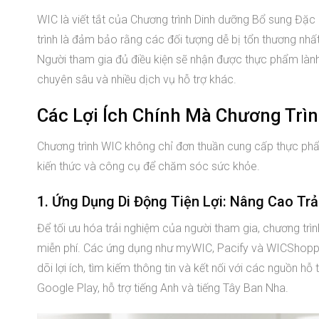
WIC là viết tắt của Chương trình Dinh dưỡng Bổ sung Đặc 
trình là đảm bảo rằng các đối tượng dễ bị tổn thương nhất 
Người tham gia đủ điều kiện sẽ nhận được thực phẩm lành
chuyên sâu và nhiều dịch vụ hỗ trợ khác.
Các Lợi Ích Chính Mà Chương Trì
Chương trình WIC không chỉ đơn thuần cung cấp thực phẩm
kiến thức và công cụ để chăm sóc sức khỏe.
1. Ứng Dụng Di Động Tiện Lợi: Nâng Cao Tr
Để tối ưu hóa trải nghiệm của người tham gia, chương trì
miễn phí. Các ứng dụng như myWIC, Pacify và WICShopper
dõi lợi ích, tìm kiếm thông tin và kết nối với các nguồn 
Google Play, hỗ trợ tiếng Anh và tiếng Tây Ban Nha.