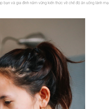
iúp bạn và gia đình nắm vững kiến thức về chế độ ăn uống lành m