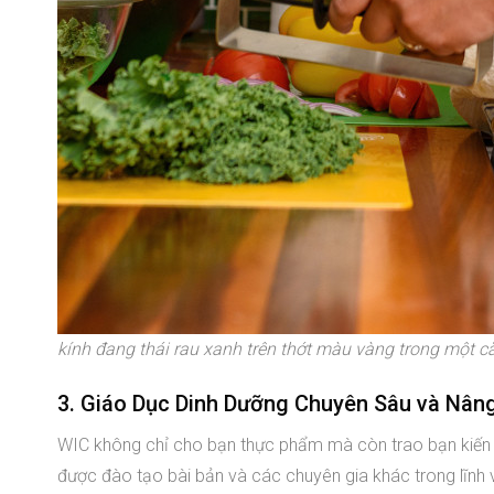
kính đang thái rau xanh trên thớt màu vàng trong một c
3. Giáo Dục Dinh Dưỡng Chuyên Sâu và Nân
WIC không chỉ cho bạn thực phẩm mà còn trao bạn kiến t
được đào tạo bài bản và các chuyên gia khác trong lĩnh