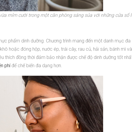
 vừa mỉm cười trong một căn phòng sáng sủa với những cửa sổ l
ấp thực phẩm dinh dưỡng. Chương trình mang đến một danh mục đa
khô hoặc đóng hộp, nước ép, trái cây, rau củ, hải sản, bánh mì v
êu thích đồng thời đảm bảo nhận được chế độ dinh dưỡng tốt nh
n phí
để chế biến đa dạng hơn.