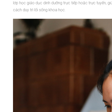
lớp học giáo dục dinh dưỡng trực tiếp hoặc trực tuyến, g
cách duy trì lối sống khoa học.