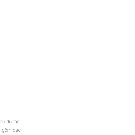
inh dưỡng
ao gồm các