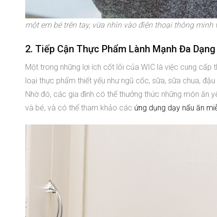
một em bé trên tay, vừa nhìn vào điện thoại thông minh
2. Tiếp Cận Thực Phẩm Lành Mạnh Đa Dạng
Một trong những lợi ích cốt lõi của WIC là việc cung c
loại thực phẩm thiết yếu như ngũ cốc, sữa, sữa chua, đậu 
Nhờ đó, các gia đình có thể thưởng thức những món ăn y
và bé, và có thể tham khảo các
ứng dụng dạy nấu ăn miễ