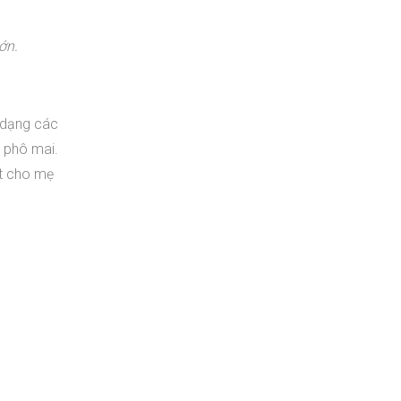
ớn.
 dạng các
à phô mai.
ất cho mẹ