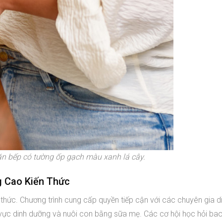
ăn bếp có tường ốp gạch màu xanh lá cây.
g Cao Kiến Thức
hức. Chương trình cung cấp quyền tiếp cận với các chuyên gia d
 vực dinh dưỡng và nuôi con bằng sữa mẹ. Các cơ hội học hỏi b