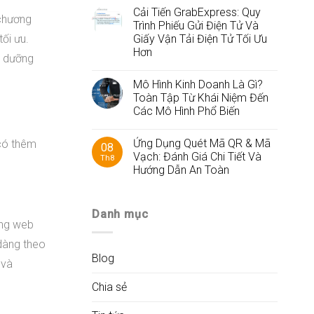
Cải Tiến GrabExpress: Quy
 chương
Trình Phiếu Gửi Điện Tử Và
Giấy Vận Tải Điện Tử Tối Ưu
tối ưu.
Hơn
h dưỡng
Mô Hình Kinh Doanh Là Gì?
Toàn Tập Từ Khái Niệm Đến
Các Mô Hình Phổ Biến
Ứng Dụng Quét Mã QR & Mã
 có thêm
08
Vạch: Đánh Giá Chi Tiết Và
Th8
Hướng Dẫn An Toàn
Danh mục
ang web
 dàng theo
Blog
 và
Chia sẻ