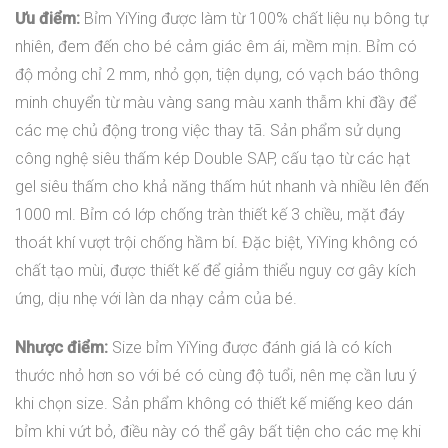
Ưu điểm:
Bỉm YiYing được làm từ 100% chất liệu nụ bông tự
nhiên, đem đến cho bé cảm giác êm ái, mềm mịn. Bỉm có
độ mỏng chỉ 2 mm, nhỏ gọn, tiện dụng, có vạch báo thông
minh chuyển từ màu vàng sang màu xanh thẫm khi đầy để
các mẹ chủ động trong việc thay tã. Sản phẩm sử dụng
công nghệ siêu thấm kép Double SAP, cấu tạo từ các hạt
gel siêu thấm cho khả năng thấm hút nhanh và nhiều lên đến
1000 ml. Bỉm có lớp chống tràn thiết kế 3 chiều, mặt đáy
thoát khí vượt trội chống hầm bí. Đặc biệt, YiYing không có
chất tạo mùi, được thiết kế để giảm thiểu nguy cơ gây kích
ứng, dịu nhẹ với làn da nhạy cảm của bé.
Nhược điểm:
Size bỉm YiYing được đánh giá là có kích
thước nhỏ hơn so với bé có cùng độ tuổi, nên mẹ cần lưu ý
khi chọn size. Sản phẩm không có thiết kế miếng keo dán
bỉm khi vứt bỏ, điều này có thể gây bất tiện cho các mẹ khi