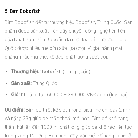
5. Bỉm Bobofish
Bỉm Bobofish đến từ thương hiệu Bobofish, Trung Quốc. Sản
phẩm được sản xuất trên dây chuyền công nghệ tiên tiến
của Nhật Bản. Bỉm Bobofish là một loại bỉm nội địa Trung
Quốc được nhiều mẹ bỉm sữa lựa chọn vì giá thành phải
chăng, mẫu mã thiết kế đẹp, chất lượng vượt trội.
Thương hiệu:
Bobofish (Trung Quốc)
Sản xuất:
Trung Quốc
Giá:
Khoảng từ 160.000 – 330.000 VNĐ/bịch (tùy loại)
Ưu điểm:
Bỉm có thiết kế siêu mỏng, siêu nhẹ chỉ dày 2 mm
và nặng 28g giúp bé mặc thoải mái hơn. Bỉm có khả năng
thấm hút lên đến 1000 ml chất lỏng, giúp bé khô ráo liên tục
trong vòng 12 tiếng. Bên cạnh đấy, với thiết kế hàng nghìn lỗ