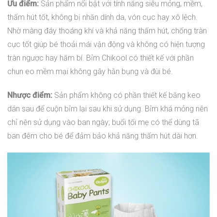
Ưu điểm:
Sản phẩm nổi bật với tính năng siêu mỏng, mềm,
thấm hút tốt, không bị nhăn dính da, vón cục hay xô lệch.
Nhờ màng đáy thoáng khí và khả năng thấm hút, chống tràn
cực tốt giúp bé thoải mái vận động và không có hiện tượng
tràn ngược hay hăm bí. Bỉm Chikool có thiết kế với phần
chun eo mềm mại không gây hằn bụng và đùi bé.
Nhược điểm:
Sản phẩm không có phần thiết kế băng keo
dán sau để cuộn bỉm lại sau khi sử dụng. Bỉm khá mỏng nên
chỉ nên sử dụng vào ban ngày; buổi tối mẹ có thể dùng tã
ban đêm cho bé để đảm bảo khả năng thấm hút dài hơn.