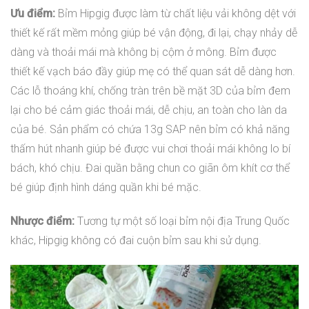
Ưu điểm:
Bỉm Hipgig được làm từ chất liệu vải không dệt với
thiết kế rất mềm mỏng giúp bé vận động, đi lại, chạy nhảy dễ
dàng và thoải mái mà không bị cộm ở mông. Bỉm được
thiết kế vạch báo đầy giúp mẹ có thể quan sát dễ dàng hơn.
Các lỗ thoáng khí, chống tràn trên bề mặt 3D của bỉm đem
lại cho bé cảm giác thoải mái, dễ chịu, an toàn cho làn da
của bé. Sản phẩm có chứa 13g SAP nên bỉm có khả năng
thấm hút nhanh giúp bé được vui chơi thoải mái không lo bí
bách, khó chịu. Đai quần bằng chun co giãn ôm khít cơ thể
bé giúp định hình dáng quần khi bé mặc.
Nhược điểm:
Tương tự một số loại bỉm nội địa Trung Quốc
khác, Hipgig không có đai cuộn bỉm sau khi sử dụng.