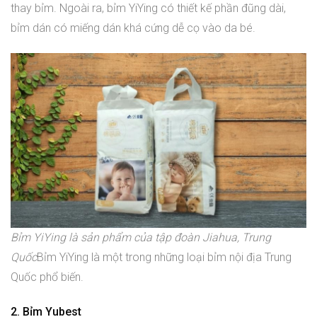
thay bỉm. Ngoài ra, bỉm YiYing có thiết kế phần đũng dài,
bỉm dán có miếng dán khá cứng dễ cọ vào da bé.
Bỉm YiYing là sản phẩm của tập đoàn Jiahua, Trung
Quốc
Bỉm YiYing là một trong những loại bỉm nội địa Trung
Quốc phổ biến.
2. Bỉm Yubest