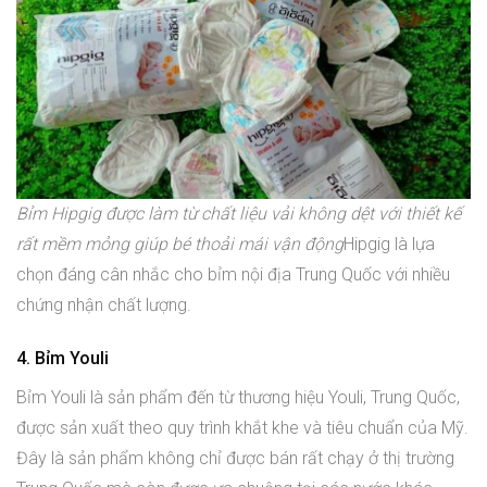
Bỉm Hipgig được làm từ chất liệu vải không dệt với thiết kế
rất mềm mỏng giúp bé thoải mái vận động
Hipgig là lựa
chọn đáng cân nhắc cho bỉm nội địa Trung Quốc với nhiều
chứng nhận chất lượng.
4. Bỉm Youli
Bỉm Youli là sản phẩm đến từ thương hiệu Youli, Trung Quốc,
được sản xuất theo quy trình khắt khe và tiêu chuẩn của Mỹ.
Đây là sản phẩm không chỉ được bán rất chạy ở thị trường