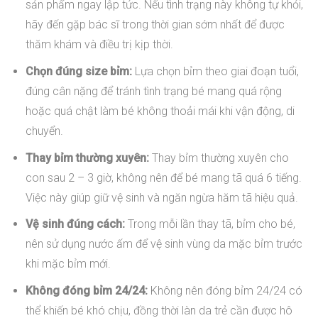
sản phẩm ngay lập tức. Nếu tình trạng này không tự khỏi,
hãy đến gặp bác sĩ trong thời gian sớm nhất để được
thăm khám và điều trị kịp thời.
Chọn đúng size bỉm:
Lựa chọn bỉm theo giai đoạn tuổi,
đúng cân nặng để tránh tình trạng bé mang quá rộng
hoặc quá chật làm bé không thoải mái khi vận động, di
chuyển.
Thay bỉm thường xuyên:
Thay bỉm thường xuyên cho
con sau 2 – 3 giờ, không nên để bé mang tã quá 6 tiếng.
Việc này giúp giữ vệ sinh và ngăn ngừa hăm tã hiệu quả.
Vệ sinh đúng cách:
Trong mỗi lần thay tã, bỉm cho bé,
nên sử dụng nước ấm để vệ sinh vùng da mặc bỉm trước
khi mặc bỉm mới.
Không đóng bỉm 24/24:
Không nên đóng bỉm 24/24 có
thể khiến bé khó chịu, đồng thời làn da trẻ cần được hô