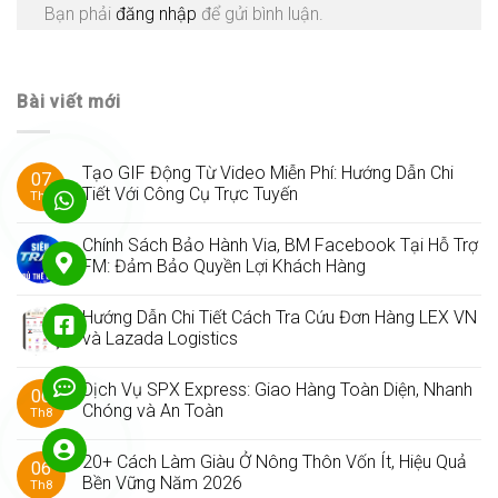
Bạn phải
đăng nhập
để gửi bình luận.
Bài viết mới
Tạo GIF Động Từ Video Miễn Phí: Hướng Dẫn Chi
07
Tiết Với Công Cụ Trực Tuyến
Th8
Chính Sách Bảo Hành Via, BM Facebook Tại Hỗ Trợ
FM: Đảm Bảo Quyền Lợi Khách Hàng
Hướng Dẫn Chi Tiết Cách Tra Cứu Đơn Hàng LEX VN
và Lazada Logistics
Dịch Vụ SPX Express: Giao Hàng Toàn Diện, Nhanh
06
Chóng và An Toàn
Th8
20+ Cách Làm Giàu Ở Nông Thôn Vốn Ít, Hiệu Quả
06
Bền Vững Năm 2026
Th8