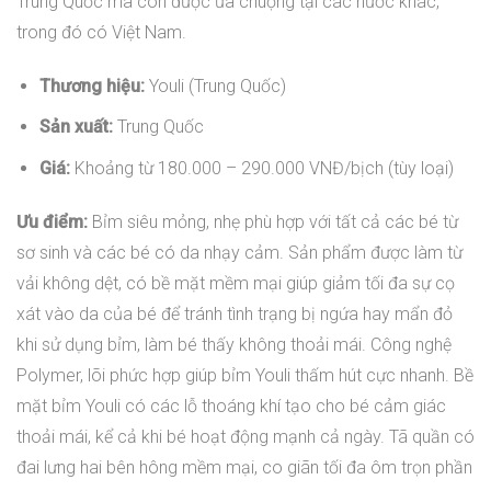
Trung Quốc mà còn được ưa chuộng tại các nước khác,
trong đó có Việt Nam.
Thương hiệu:
Youli (Trung Quốc)
Sản xuất:
Trung Quốc
Giá:
Khoảng từ 180.000 – 290.000 VNĐ/bịch (tùy loại)
Ưu điểm:
Bỉm siêu mỏng, nhẹ phù hợp với tất cả các bé từ
sơ sinh và các bé có da nhạy cảm. Sản phẩm được làm từ
vải không dệt, có bề mặt mềm mại giúp giảm tối đa sự cọ
xát vào da của bé để tránh tình trạng bị ngứa hay mẩn đỏ
khi sử dụng bỉm, làm bé thấy không thoải mái. Công nghệ
Polymer, lõi phức hợp giúp bỉm Youli thấm hút cực nhanh. Bề
mặt bỉm Youli có các lỗ thoáng khí tạo cho bé cảm giác
thoải mái, kể cả khi bé hoạt động mạnh cả ngày. Tã quần có
đai lưng hai bên hông mềm mại, co giãn tối đa ôm trọn phần