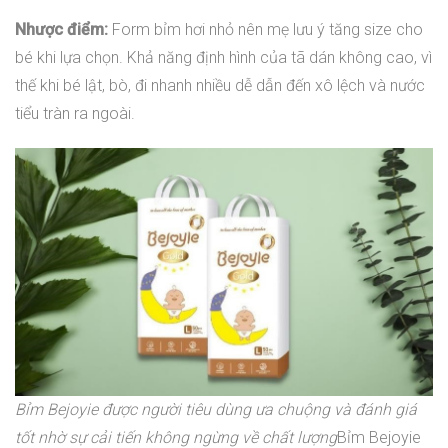
Nhược điểm:
Form bỉm hơi nhỏ nên mẹ lưu ý tăng size cho
bé khi lựa chọn. Khả năng định hình của tã dán không cao, vì
thế khi bé lật, bò, đi nhanh nhiều dễ dẫn đến xô lệch và nước
tiểu tràn ra ngoài.
Bỉm Bejoyie được người tiêu dùng ưa chuộng và đánh giá
tốt nhờ sự cải tiến không ngừng về chất lượng
Bỉm Bejoyie