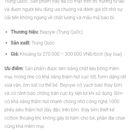
Trung Quốc. Sản phẩm này đã có mặt trên thị trường từ lâu
và được người tiêu dùng ưa chuộng và đánh giá tốt nhờ sự
cải tiến không ngừng về chất lượng và mẫu mã bao bì.
Thương hiệu:
Bejoyie (Trung Quốc)
Sản xuất:
Trung Quốc
Giá:
Khoảng từ 270.000 – 300.000 VNĐ/bịch (tùy loại)
Ưu điểm:
Sản phẩm được làm bằng chất liệu bông mềm
mại, mỏng nhẹ có khả năng thấm hút cực tốt, form dáng rất
vừa vặn, ôm sát cơ thể bé. Bejoyie có vạch báo thay bỉm
và có rãnh báo chống tràn cực kỳ tiện lợi khi sử dụng. Bỉm
có khả năng thấm hút nhanh chóng nhờ công nghệ 1000
phễu siêu thấm hút dày đặc trên bỉm. Đáy bỉm thiết kế
cotton thoáng khí, không gây bí hăm cho bé, phần đai chun
cũng khá mềm mại.