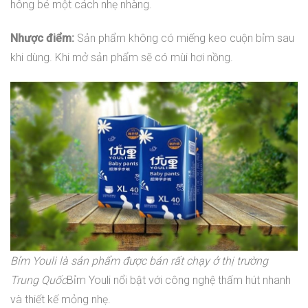
hông bé một cách nhẹ nhàng.
Nhược điểm:
Sản phẩm không có miếng keo cuộn bỉm sau
khi dùng. Khi mở sản phẩm sẽ có mùi hơi nồng.
Bỉm Youli là sản phẩm được bán rất chạy ở thị trường
Trung Quốc
Bỉm Youli nổi bật với công nghệ thấm hút nhanh
và thiết kế mỏng nhẹ.