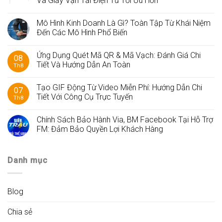
Và Giấy Vận Tải Điện Tử Tối Ưu Hơn
Mô Hình Kinh Doanh Là Gì? Toàn Tập Từ Khái Niệm
Đến Các Mô Hình Phổ Biến
Ứng Dụng Quét Mã QR & Mã Vạch: Đánh Giá Chi
08
Tiết Và Hướng Dẫn An Toàn
Th8
Tạo GIF Động Từ Video Miễn Phí: Hướng Dẫn Chi
07
Tiết Với Công Cụ Trực Tuyến
Th8
Chính Sách Bảo Hành Via, BM Facebook Tại Hỗ Trợ
FM: Đảm Bảo Quyền Lợi Khách Hàng
Danh mục
Blog
Chia sẻ