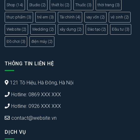
Shop
(14)
Studio
(2)
thiết bị
(2)
Thuốc
(3)
thời trang
(3)
thực phẩm
(3)
trẻ em
(3)
Tài chính
(4)
vay vốn
(2)
vệ sinh
(2)
Website
(2)
Wedding
(2)
xây dựng
(2)
Đào tạo
(2)
Đầu tư
(3)
Đồ chơi
(3)
điện máy
(2)
THÔNG TIN LIÊN HỆ
121 Tô Hiệu, Hà Đông, Hà Nội
Hotline: 0869 XXX XXX
Hotline: 0926 XXX XXX
contact@website.vn
DỊCH VỤ