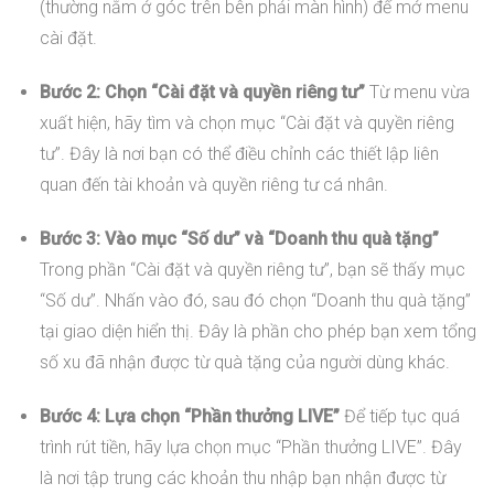
(thường nằm ở góc trên bên phải màn hình) để mở menu
cài đặt.
Bước 2: Chọn “Cài đặt và quyền riêng tư”
Từ menu vừa
xuất hiện, hãy tìm và chọn mục “Cài đặt và quyền riêng
tư”. Đây là nơi bạn có thể điều chỉnh các thiết lập liên
quan đến tài khoản và quyền riêng tư cá nhân.
Bước 3: Vào mục “Số dư” và “Doanh thu quà tặng”
Trong phần “Cài đặt và quyền riêng tư”, bạn sẽ thấy mục
“Số dư”. Nhấn vào đó, sau đó chọn “Doanh thu quà tặng”
tại giao diện hiển thị. Đây là phần cho phép bạn xem tổng
số xu đã nhận được từ quà tặng của người dùng khác.
Bước 4: Lựa chọn “Phần thưởng LIVE”
Để tiếp tục quá
trình rút tiền, hãy lựa chọn mục “Phần thưởng LIVE”. Đây
là nơi tập trung các khoản thu nhập bạn nhận được từ