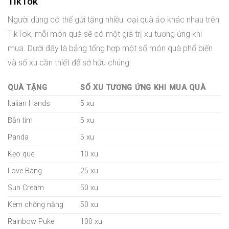
TikTok
Người dùng có thể gửi tặng nhiều loại quà ảo khác nhau trên
TikTok, mỗi món quà sẽ có một giá trị xu tương ứng khi
mua. Dưới đây là bảng tổng hợp một số món quà phổ biến
và số xu cần thiết để sở hữu chúng:
QUÀ TẶNG
SỐ XU TƯƠNG ỨNG KHI MUA QUÀ
Italian Hands
5 xu
Bắn tim
5 xu
Panda
5 xu
Kẹo que
10 xu
Love Bang
25 xu
Sun Cream
50 xu
Kem chống nắng
50 xu
Rainbow Puke
100 xu