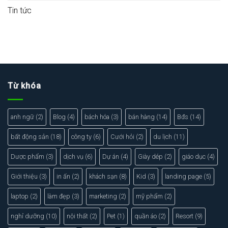
Tin tức
Từ khóa
anh ngữ
(2)
Blog
(4)
bách hóa
(3)
bán hàng
(14)
Bđs
(14)
bất động sản
(18)
công ty
(6)
Cưới hỏi
(2)
du lịch
(11)
Dược phẩm
(3)
dịch vụ
(6)
Dự án
(4)
Giày dép
(2)
giáo dục
(4)
Giới thiệu
(3)
in ấn
(2)
khách sạn
(8)
Kid
(3)
landing page
(5)
laptop
(2)
làm đẹp
(3)
marketing
(2)
mỹ phẩm
(2)
nghỉ dưỡng
(10)
nội thất
(2)
Pet
(1)
quần áo
(2)
Resort
(9)